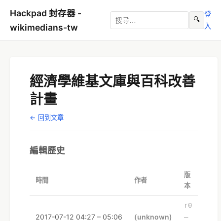
Hackpad 封存器 -
登
🔍
入
wikimedians-tw
經濟學維基文庫與百科改善
計畫
← 回到文章
編輯歷史
版
時間
作者
本
r0
2017-07-12 04:27 – 05:06
(unknown)
–