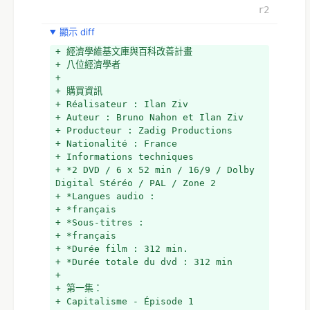
r2
顯示 diff
+ 經濟學維基文庫與百科改善計畫
+ 八位經濟學者
+ 
+ 購買資訊
+ Réalisateur : Ilan Ziv
+ Auteur : Bruno Nahon et Ilan Ziv
+ Producteur : Zadig Productions 
+ Nationalité : France
+ Informations techniques
+ *2 DVD / 6 x 52 min / 16/9 / Dolby 
Digital Stéréo / PAL / Zone 2
+ *Langues audio :
+ *français
+ *Sous-titres :
+ *français
+ *Durée film : 312 min.
+ *Durée totale du dvd : 312 min
+ 
+ 第一集：
+ Capitalisme - Épisode 1