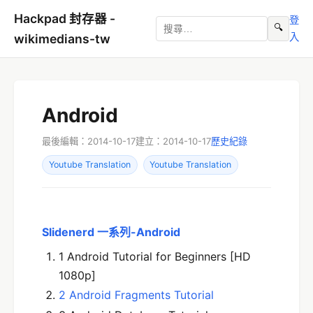
Hackpad 封存器 -
登
🔍
入
wikimedians-tw
Android
最後編輯：2014-10-17
建立：2014-10-17
歷史紀錄
Youtube Translation
Youtube Translation
Slidenerd 一系列-Android
1 Android Tutorial for Beginners [HD
1080p]
2 Android Fragments Tutorial