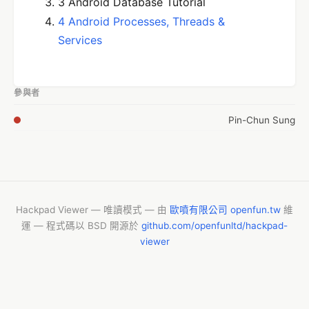
3 Android Database Tutorial
4 Android Processes, Threads &
Services
參與者
Pin-Chun Sung
Hackpad Viewer — 唯讀模式 — 由
歐噴有限公司 openfun.tw
維
運 — 程式碼以 BSD 開源於
github.com/openfunltd/hackpad-
viewer