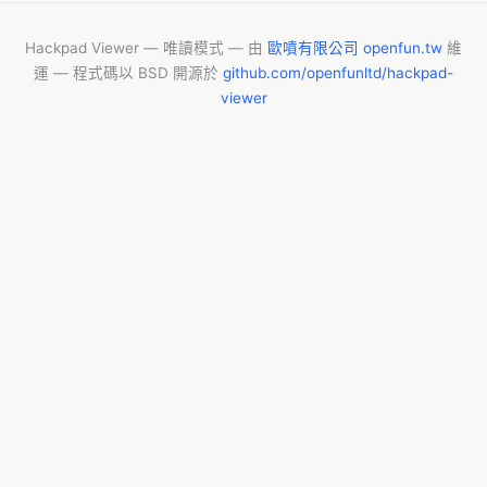
genitals(生殖器), breast growth(男性乳房发育症), and
Often it is only at puberty(青春期) that these s
Hackpad Viewer — 唯讀模式 — 由
歐噴有限公司 openfun.tw
維
Intelligence is usually normal; however, read
運 — 程式碼以 BSD 開源於
github.com/openfunltd/hackpad-
problems with speech are more common. Symptoms
viewer
three or more X chromosomes are present.[2]
+ 有些時候症狀會非常顯著，可能會出現肌肉虛弱，身高較高，[
器偏小]]，[[男性女乳症]]與缺乏性慾。通常在[[青春期]]
發展通常與一般人無異，但常見有[[閱讀障礙]]或是在說話上
症狀會比較嚴重[2]。
+ 
+ Klinefelter syndrome usually occurs randomly
increase the risk slightly. The condition is 
parents.[4] The underlying mechanisms involves
chromosome in addition to a Y chromosome(Y染色體
of 47 or more chromosomes(染色体) rather than us
by the genetic test(基因檢測) known as a karyot
+ 克林菲爾德症候群的發病是隨機的。若孕婦年紀越大，懷有
這個疾病沒有[[遺傳性]]，所以不會由患病的父親遺傳給下一
有Y染色體的前提下有一條以上的多餘的X染色體，患者體內的總[
無論如何，都較一般46條染色體為多[5]。克林菲爾德症候群能
驗]]來獲得確診)[3]。
+ 
+ While there is no cure, a number of treatmen