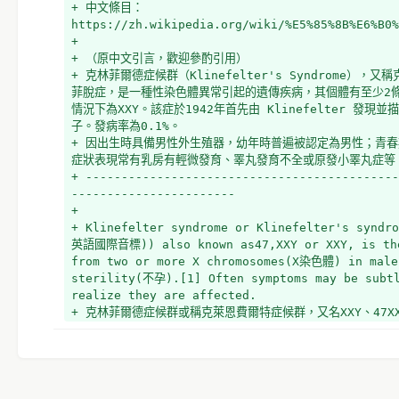
+ 中文條目：
https://zh.wikipedia.org/wiki/%E5%85%8B%E6%B0%
+ 
+ （原中文引言，歡迎參酌引用）
+ 克林菲爾德症候群（Klinefelter's Syndrome）
菲脫症，是一種性染色體異常引起的遺傳疾病，其個體有至少2條
情況下為XXY。該症於1942年首先由 Klinefelter 發
子。發病率為0.1%。
+ 因出生時具備男性外生殖器，幼年時普遍被認定為男性；青
症狀表現常有乳房有輕微發育、睪丸發育不全或原發小睪丸症等
+ --------------------------------------------
-----------------------
+ 
+ Klinefelter syndrome or Klinefelter's syndro
英語國際音標)) also known as47,XXY or XXY, is the 
from two or more X chromosomes(X染色體) in males
sterility(不孕).[1] Often symptoms may be subtl
realize they are affected. 
+ 克林菲爾德症候群或稱克萊恩費爾特症候群，又名XXY、47
條以上的[[X染色體]]所導致的疾病[1] 。該疾病的主要特徵
多患者根本不知道他們患有該病。
+ 
+ Sometimes symptoms are more prominent and ma
greater height, poor coordination(运动协调), les